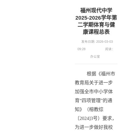
福州现代中学
2025-2026学年第
二学期体育与健
康课程总表
发布日期: 2026-03-03
09:28
阅读：
办公室
根据《福州市
教育局关于进一步
加强全市中小学体
育
“四项管理”的通
知》（榕教综
〔2024]3号）要求，
为进一步做好我校