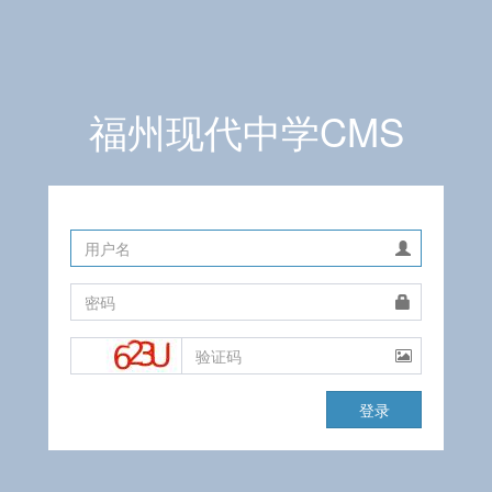
福州现代中学CMS
用
户
名
密
码
验
证
码
登录