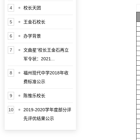
4
校长天团
5
王金石校长
6
办学背景
7
文曲星”校长王金石再立
军令状：2021...
8
福州现代中学2018年收
费标准公示
9
陈惟乐校长
10
2019-2020学年度部分评
先评优结果公示